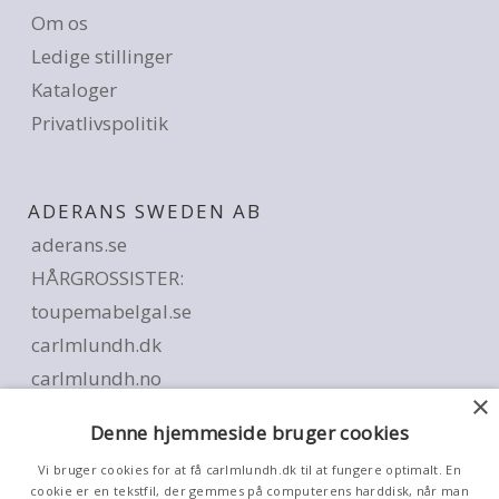
Om os
Ledige stillinger
Kataloger
Privatlivspolitik
ADERANS SWEDEN AB
aderans.se
HÅRGROSSISTER:
toupemabelgal.se
carlmlundh.dk
carlmlundh.no
×
SALONER:
Denne hjemmeside bruger cookies
carlmlundh.se
Vi bruger cookies for at få carlmlundh.dk til at fungere optimalt. En
aderanshaircenter.se
cookie er en tekstfil, der gemmes på computerens harddisk, når man